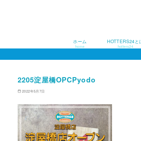
ホーム
HOTTERS24と
home
hotters24
コ
ン
テ
ン
2205淀屋橋OPCPyodo
ツ
2022年5月7日
へ
移
動