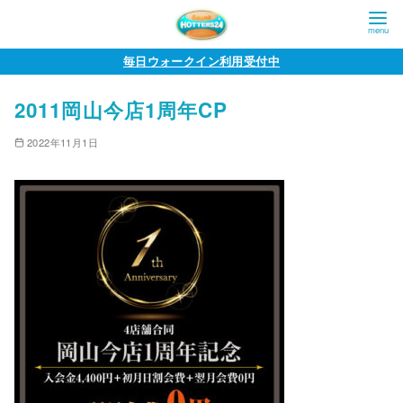
コ
毎日ウォークイン利用受付中
ン
2011岡山今店1周年CP
テ
ン
2022年11月1日
ツ
へ
移
動