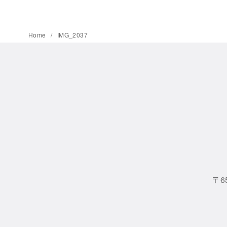
Home
IMG_2037
〒6