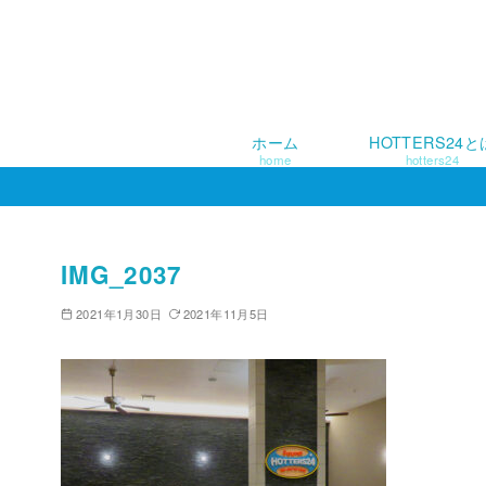
ホーム
HOTTERS24と
home
hotters24
コ
ン
テ
ン
IMG_2037
ツ
2021年1月30日
2021年11月5日
へ
移
動