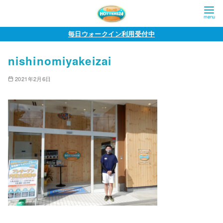
コ
毎日ウォークイン利用受付中
ン
nishinomiyakeizai
テ
ン
2021年2月6日
ツ
へ
移
動