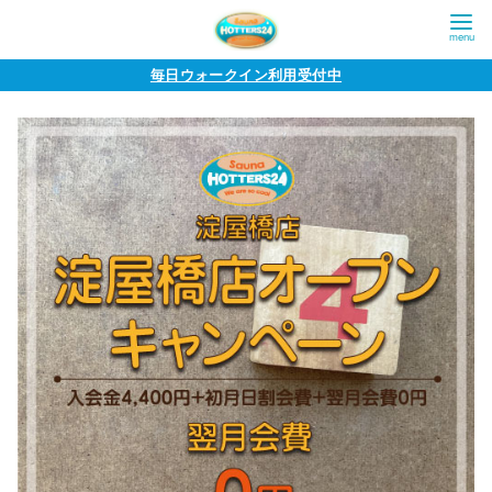
コ
毎日ウォークイン利用受付中
ン
テ
ン
ツ
へ
移
動