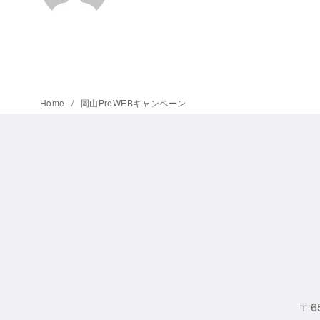
Home
岡山PreWEBキャンペーン
〒6