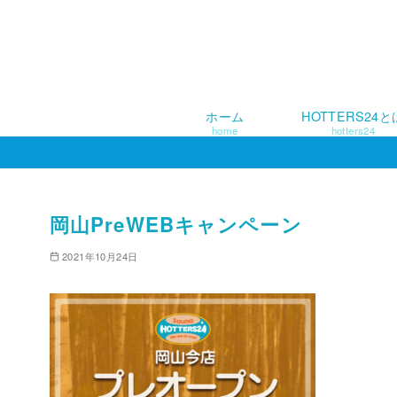
ホーム
HOTTERS24と
home
hotters24
コ
ン
テ
ン
岡山PreWEBキャンペーン
ツ
2021年10月24日
へ
移
動