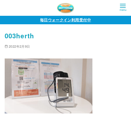
コ
毎日ウォークイン利用受付中
ン
003herth
テ
ン
2022年2月9日
ツ
へ
移
動