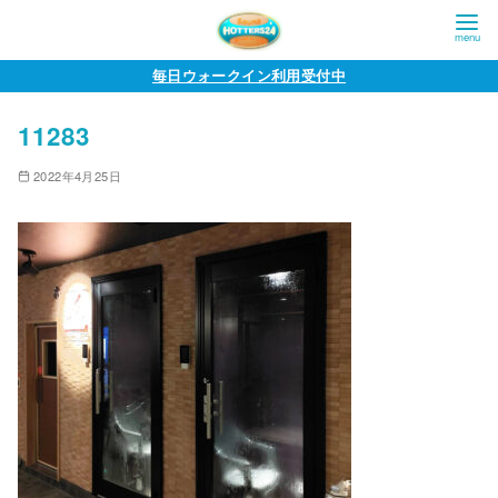
コ
毎日ウォークイン利用受付中
ン
11283
テ
ン
2022年4月25日
ツ
へ
移
動