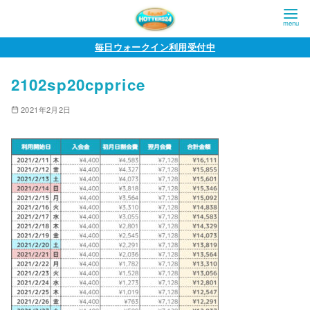
コ
毎日ウォークイン利用受付中
ン
2102sp20cpprice
テ
ン
2021年2月2日
ツ
へ
移
動