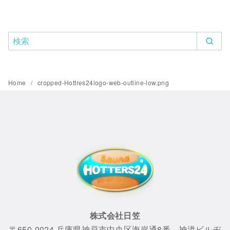
Home
cropped-Hottres24logo-web-outline-low.png
株式会社日笠
〒650-0024 兵庫県神戸市中央区海岸通8番 神港ビルヂ