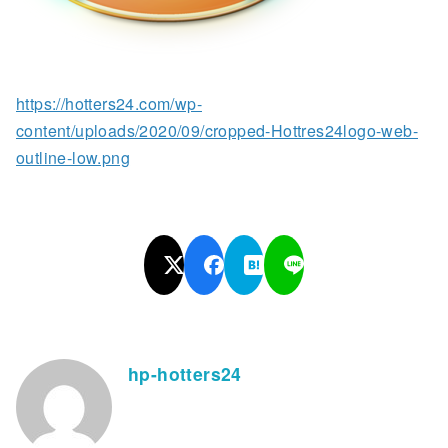
https://hotters24.com/wp-
content/uploads/2020/09/cropped-Hottres24logo-web-
outline-low.png
hp-hotters24