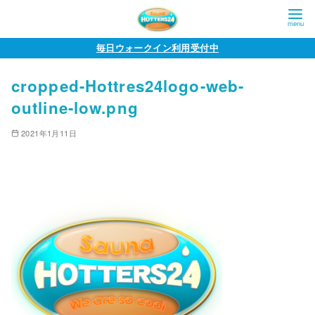
コ
毎日ウォークイン利用受付中
ン
cropped-Hottres24logo-web-
テ
ン
outline-low.png
ツ
2021年1月11日
へ
移
動