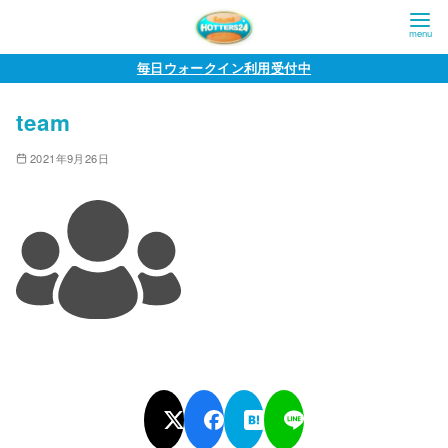
コ
毎日ウォークイン利用受付中
ン
team
テ
ン
2021年9月26日
ツ
へ
移
動