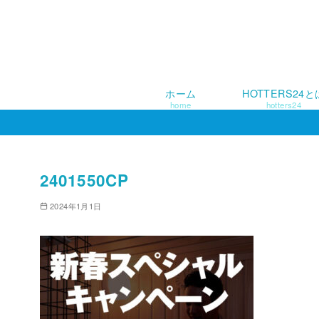
ホーム
HOTTERS24と
home
hotters24
コ
ン
テ
ン
2401550CP
ツ
2024年1月1日
へ
移
動