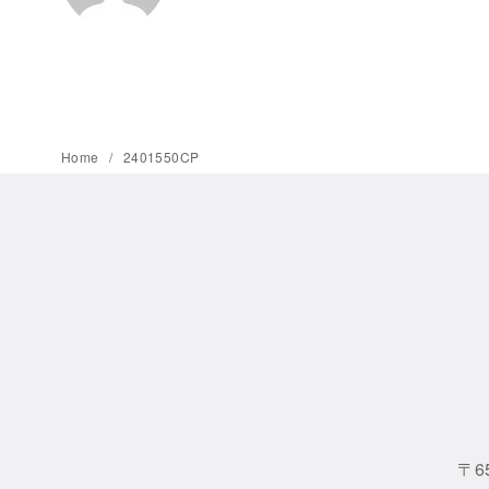
Home
2401550CP
〒6