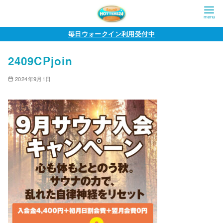
コ
毎日ウォークイン利用受付中
ン
2409CPjoin
テ
ン
2024年9月1日
ツ
へ
移
動