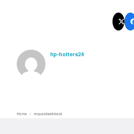
hp-hotters24
Home
requestwebback