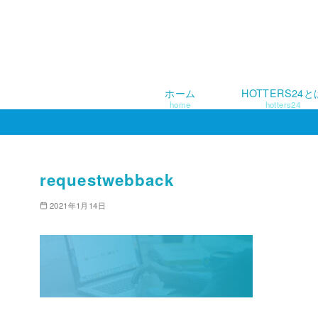
ホーム
HOTTERS24と
home
hotters24
コ
ン
テ
ン
requestwebback
ツ
2021年1月14日
へ
移
動