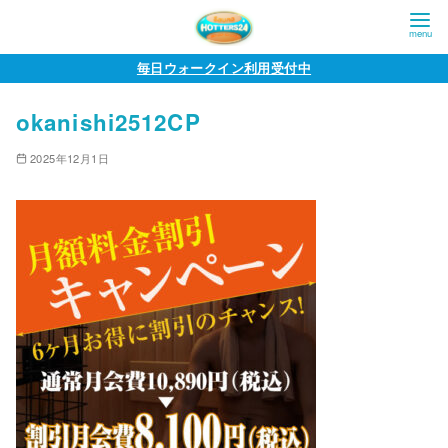
コ
毎日ウォークイン利用受付中
ン
okanishi2512CP
テ
ン
2025年12月1日
ツ
へ
移
動