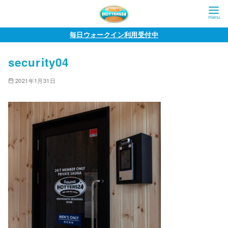
コ
毎日ウォークイン利用受付中
ン
security04
テ
ン
2021年1月31日
ツ
へ
移
動