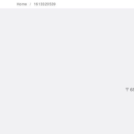
Home
1613320539
〒6