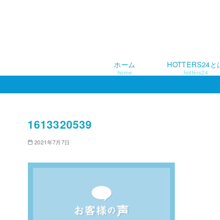
ホーム
HOTTERS24と
home
hotters24
コ
ン
テ
ン
1613320539
ツ
2021年7月7日
へ
移
動