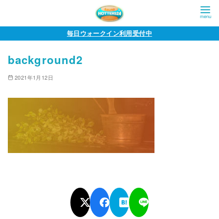
コ
毎日ウォークイン利用受付中
ン
background2
テ
ン
2021年1月12日
ツ
へ
移
動